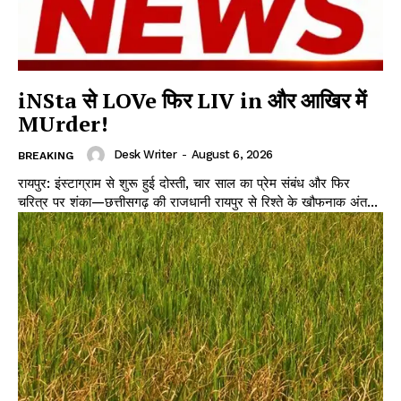
iNSta से LOVe फिर LIV in और आखिर में
MUrder!
Desk Writer
-
August 6, 2026
BREAKING
रायपुर: इंस्टाग्राम से शुरू हुई दोस्ती, चार साल का प्रेम संबंध और फिर
चरित्र पर शंका—छत्तीसगढ़ की राजधानी रायपुर से रिश्ते के खौफनाक अंत...