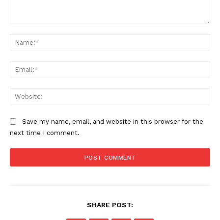
Comment:
Na
Ema
Web
Save my name, email, and website in this browser for the
next time I comment.
SHARE POST: