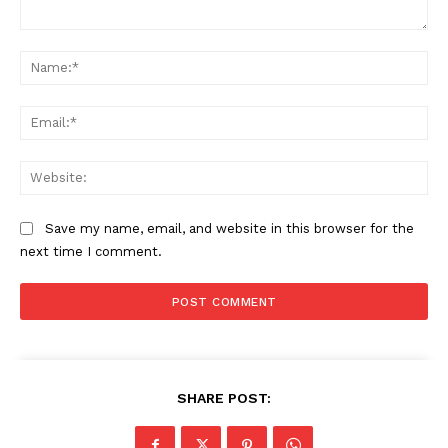
Comment:
Na
Ema
Web
Save my name, email, and website in this browser for the
next time I comment.
SHARE POST: