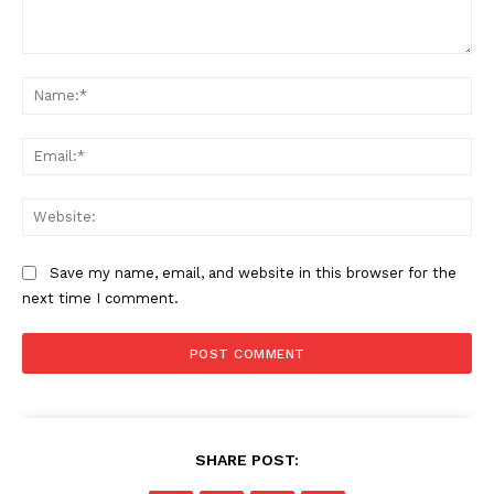
Comment:
Na
Ema
Web
Save my name, email, and website in this browser for the
next time I comment.
SHARE POST: