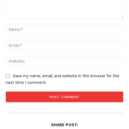
Comment:
Na
Ema
Web
Save my name, email, and website in this browser for the
next time I comment.
SHARE POST: