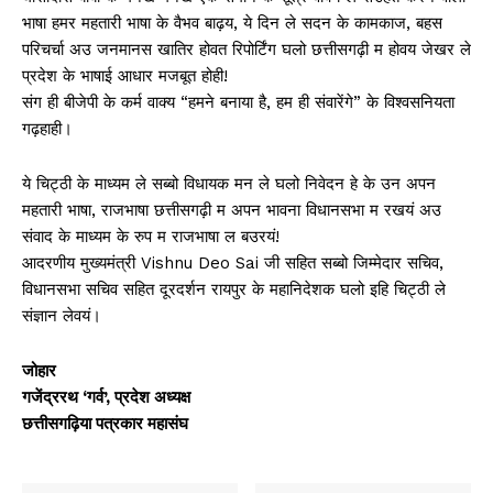
भाषा हमर महतारी भाषा के वैभव बाढ़य, ये दिन ले सदन के कामकाज, बहस
परिचर्चा अउ जनमानस खातिर होवत रिपोर्टिंग घलो छत्तीसगढ़ी म होवय जेखर ले
प्रदेश के भाषाई आधार मजबूत होही!
संग ही बीजेपी के कर्म वाक्य “हमने बनाया है, हम ही संवारेंगे” के विश्वसनियता
गढ़हाही।
ये चिट्ठी के माध्यम ले सब्बो विधायक मन ले घलो निवेदन हे के उन अपन
महतारी भाषा, राजभाषा छत्तीसगढ़ी म अपन भावना विधानसभा म रखयं अउ
संवाद के माध्यम के रुप म राजभाषा ल बउरयं!
आदरणीय मुख्यमंत्री Vishnu Deo Sai जी सहित सब्बो जिम्मेदार सचिव,
विधानसभा सचिव सहित दूरदर्शन रायपुर के महानिदेशक घलो इहि चिट्ठी ले
संज्ञान लेवयं।
जोहार
गजेंद्ररथ ‘गर्व’, प्रदेश अध्यक्ष
छत्तीसगढ़िया पत्रकार महासंघ