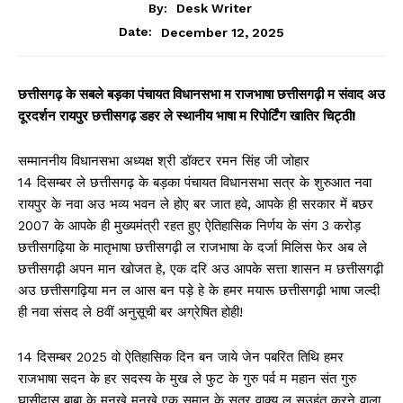
By:
Desk Writer
December 12, 2025
Date:
छत्तीसगढ़ के सबले बड़का पंचायत विधानसभा म राजभाषा छत्तीसगढ़ी म संवाद अउ
दूरदर्शन रायपुर छत्तीसगढ़ डहर ले स्थानीय भाषा म रिपोर्टिंग खातिर चिट्ठी!
सम्माननीय विधानसभा अध्यक्ष श्री डॉक्टर रमन सिंह जी जोहार
14 दिसम्बर ले छत्तीसगढ़ के बड़का पंचायत विधानसभा सत्र के शुरुआत नवा
रायपुर के नवा अउ भव्य भवन ले होए बर जात हवे, आपके ही सरकार में बछर
2007 के आपके ही मुख्यमंत्री रहत हुए ऐतिहासिक निर्णय के संग 3 करोड़
छत्तीसगढ़िया के मातृभाषा छत्तीसगढ़ी ल राजभाषा के दर्जा मिलिस फेर अब ले
छत्तीसगढ़ी अपन मान खोजत हे, एक दरि अउ आपके सत्ता शासन म छत्तीसगढ़ी
अउ छत्तीसगढ़िया मन ल आस बन पड़े हे के हमर मयारू छत्तीसगढ़ी भाषा जल्दी
ही नवा संसद ले 8वीं अनुसूची बर अग्रेषित होही!
14 दिसम्बर 2025 वो ऐतिहासिक दिन बन जाये जेन पबरित तिथि हमर
राजभाषा सदन के हर सदस्य के मुख ले फुट के गुरु पर्व म महान संत गुरु
घासीदास बाबा के मनखे मनखे एक समान के सूत्र वाक्य ल सउहंत करने वाला