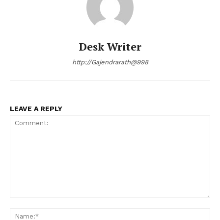
Desk Writer
http://Gajendrarath@998
LEAVE A REPLY
Comment:
Na