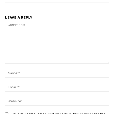
LEAVE A REPLY
Comment:
Na
Ema
Web