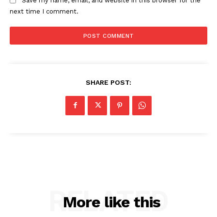
Save my name, email, and website in this browser for the
next time I comment.
SHARE POST:
RELATED
More like this