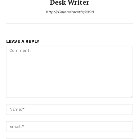
Desk Writer
http://Gajendrarath@998
LEAVE A REPLY
Comment:
Na
Ema