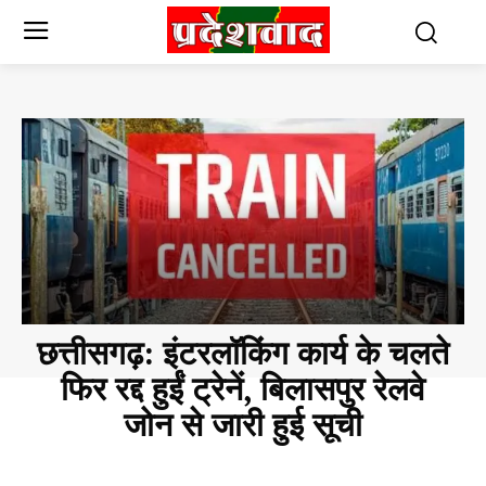
छत्तीसगढ़: इंटरलॉकिंग कार्य के चलते
फिर रद्द हुईं ट्रेनें, बिलासपुर रेलवे
जोन से जारी हुई सूची
CHHATTISGARH