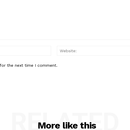
Email:*
for the next time I comment.
RELATED
More like this