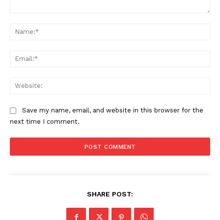
Comment:
Na
Ema
Web
Save my name, email, and website in this browser for the
next time I comment.
SHARE POST: