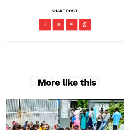
SHARE POST:
RELATED
More like this