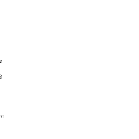
ध
रो
रा