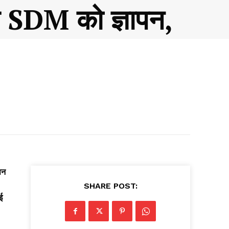
ाम SDM को ज्ञापन,
पन
SHARE POST:
ई