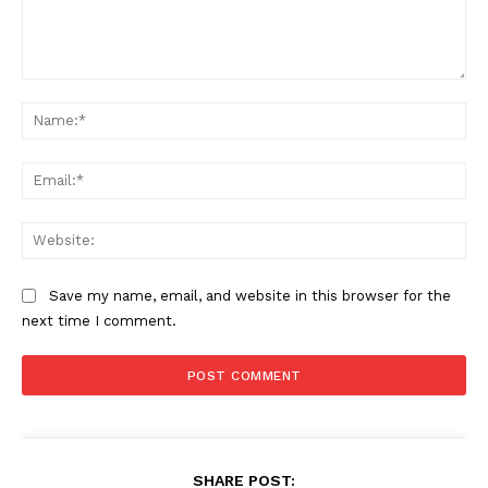
Comment:
Na
Ema
Web
Save my name, email, and website in this browser for the
next time I comment.
SHARE POST: