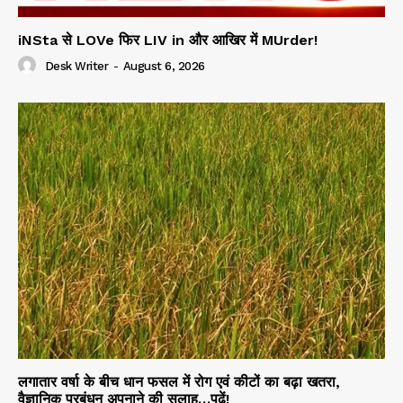
iNSta से LOVe फिर LIV in और आखिर में MUrder!
Desk Writer
-
August 6, 2026
लगातार वर्षा के बीच धान फसल में रोग एवं कीटों का बढ़ा खतरा,
वैज्ञानिक प्रबंधन अपनाने की सलाह…पढ़ें!