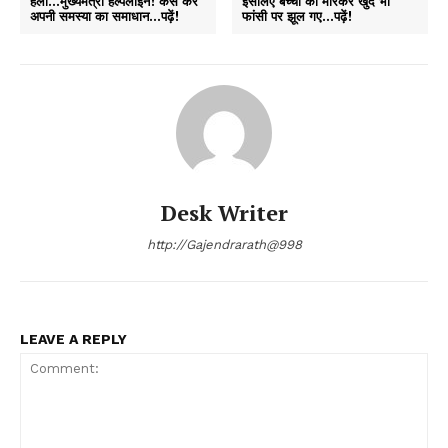
हैलो…मुख्यमंत्री हेल्पलाइन! कैसे करें
इसलिए बच्चों को मारकर खुद भी
अपनी समस्या का समाधान…पढ़ें!
फांसी पर झूल गए…पढ़ें!
Desk Writer
http://Gajendrarath@998
LEAVE A REPLY