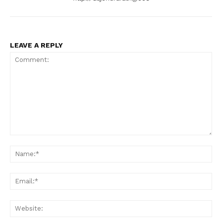
LEAVE A REPLY
Comment:
Na
Ema
Web