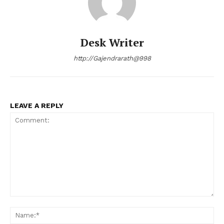
Desk Writer
http://Gajendrarath@998
LEAVE A REPLY
Comment:
Na