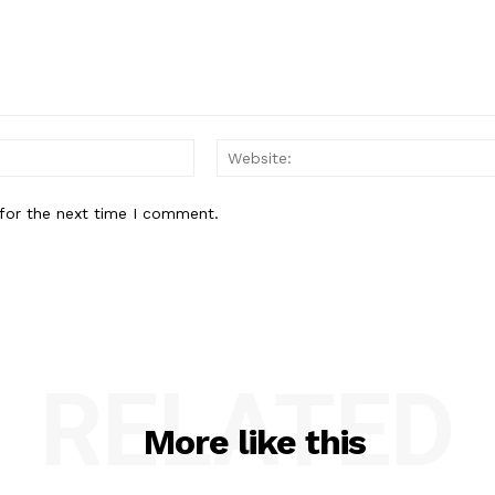
Email:*
for the next time I comment.
RELATED
More like this