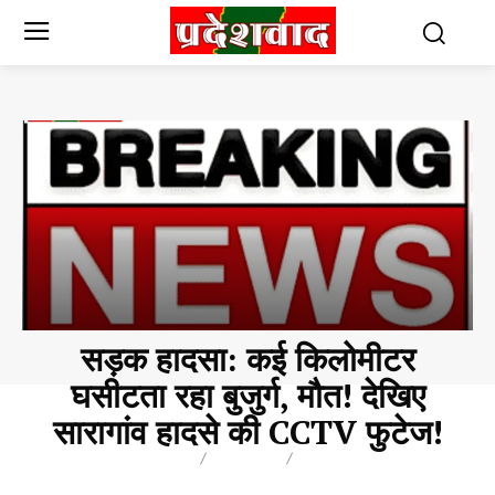
सड़क हादसा: कई किलोमीटर
घसीटता रहा बुजुर्ग, मौत! देखिए
सारागांव हादसे की CCTV फुटेज!
BREAKING
BLOG
BUSINESS