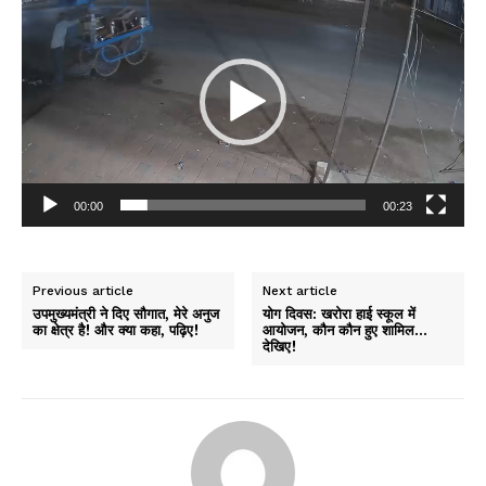
i
d
e
o
P
l
a
y
00:00
00:23
e
r
Previous article
Next article
उपमुख्यमंत्री ने दिए सौगात, मेरे अनुज
योग दिवस: खरोरा हाई स्कूल में
का क्षेत्र है! और क्या कहा, पढ़िए!
आयोजन, कौन कौन हुए शामिल…
देखिए!