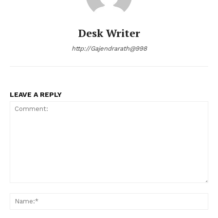
Desk Writer
http://Gajendrarath@998
LEAVE A REPLY
Comment:
Na