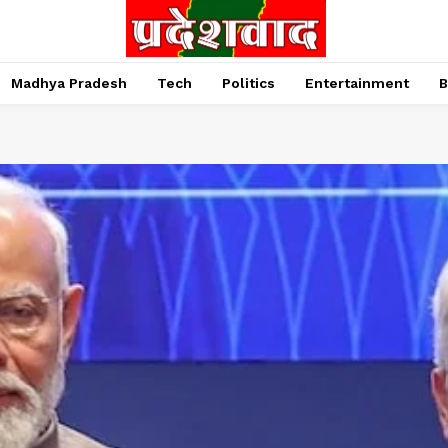
Madhya Pradesh
Tech
Politics
Entertainment
B