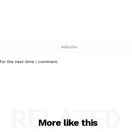
Email:*
for the next time I comment.
RELATED
More like this