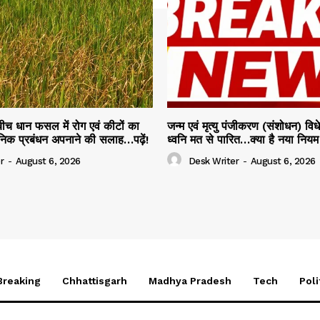
 बीच धान फसल में रोग एवं कीटों का
जन्म एवं मृत्यु पंजीकरण (संशोधन) व
ञानिक प्रबंधन अपनाने की सलाह…पढ़ें!
ध्वनि मत से पारित…क्या है नया नियम प
r
-
August 6, 2026
Desk Writer
-
August 6, 2026
Breaking
Chhattisgarh
Madhya Pradesh
Tech
Poli