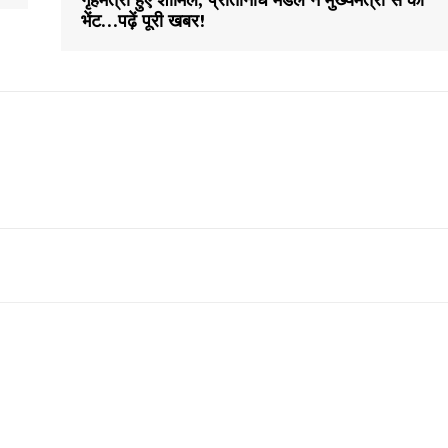
भेंट…पढ़ें पूरी खबर!