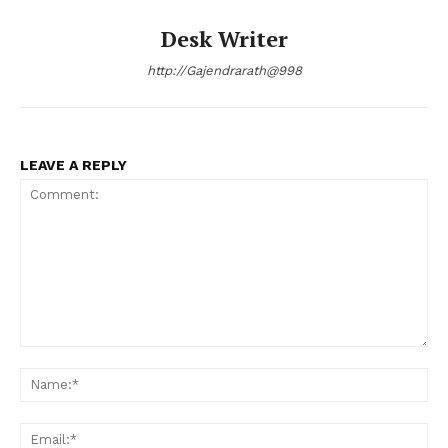
Desk Writer
http://Gajendrarath@998
LEAVE A REPLY
Comment:
Na
Ema