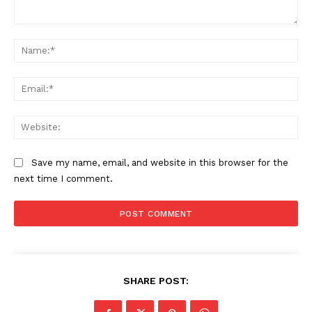
Comment:
Na
Ema
Web
Save my name, email, and website in this browser for the
next time I comment.
SHARE POST: