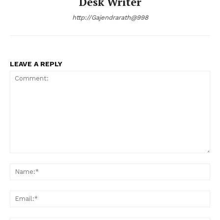
Desk Writer
http://Gajendrarath@998
LEAVE A REPLY
Comment:
Na
Ema