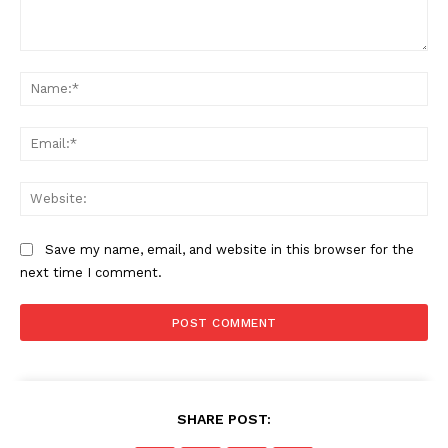
Comment:
Na
Ema
Web
Save my name, email, and website in this browser for the
next time I comment.
SHARE POST: