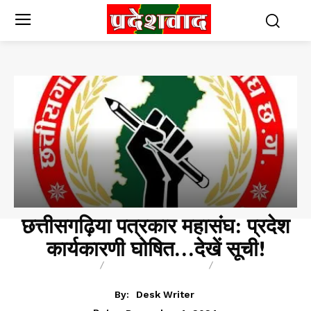
छत्तीसगढ़िया पत्रकार महासंघ: प्रदेश
कार्यकारणी घोषित…देखें सूची!
BREAKING
CHHATTISGARH
POLITICS
By:
Desk Writer