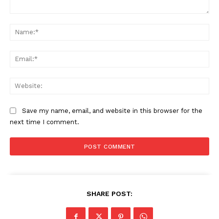
Comment:
Na
Ema
Web
Save my name, email, and website in this browser for the
next time I comment.
SHARE POST: