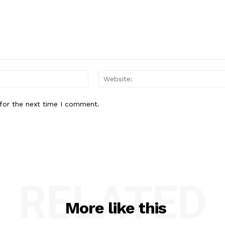
Email:*
for the next time I comment.
RELATED
More like this