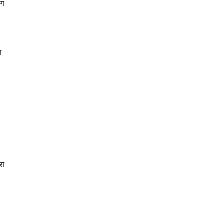
िग
ा
रा