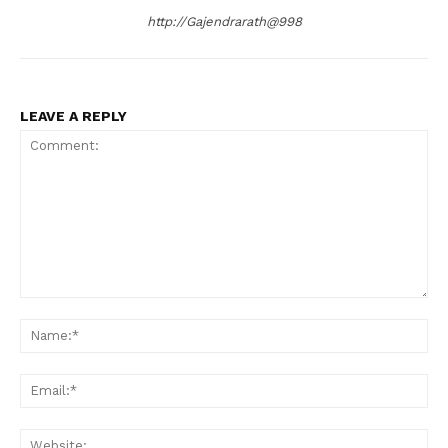
http://Gajendrarath@998
LEAVE A REPLY
Comment:
Na
Ema
Web