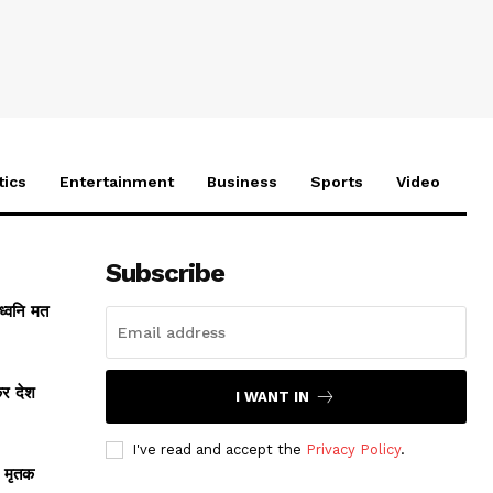
tics
Entertainment
Business
Sports
Video
Subscribe
ध्वनि मत
कर देश
I WANT IN
I've read and accept the
Privacy Policy
.
, मृतक