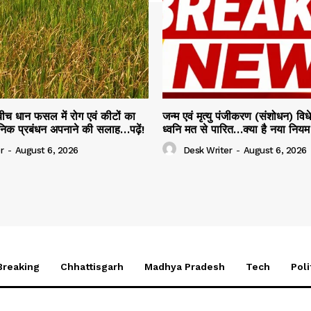
 बीच धान फसल में रोग एवं कीटों का
जन्म एवं मृत्यु पंजीकरण (संशोधन) व
ञानिक प्रबंधन अपनाने की सलाह…पढ़ें!
ध्वनि मत से पारित…क्या है नया नियम प
r
-
August 6, 2026
Desk Writer
-
August 6, 2026
Breaking
Chhattisgarh
Madhya Pradesh
Tech
Poli