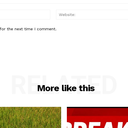
Email:*
for the next time I comment.
RELATED
More like this