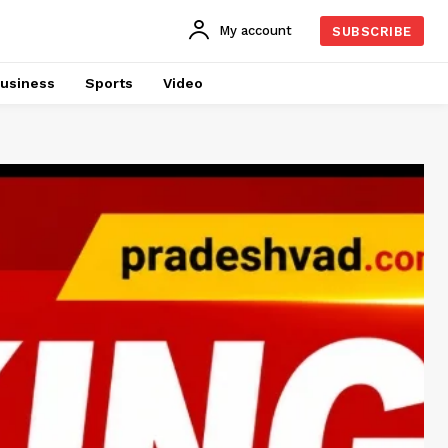
My account
SUBSCRIBE
usiness
Sports
Video