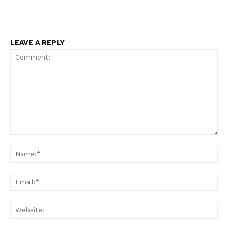
LEAVE A REPLY
Comment:
Na
Ema
Web